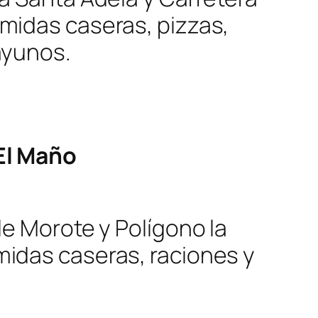
midas caseras, pizzas,
ayunos.
El Maño
le Morote y Polígono la
idas caseras, raciones y