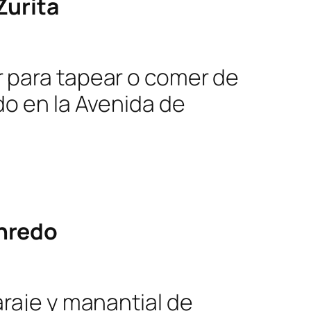
Zurita
 para tapear o comer de
do en la Avenida de
nredo
araje y manantial de