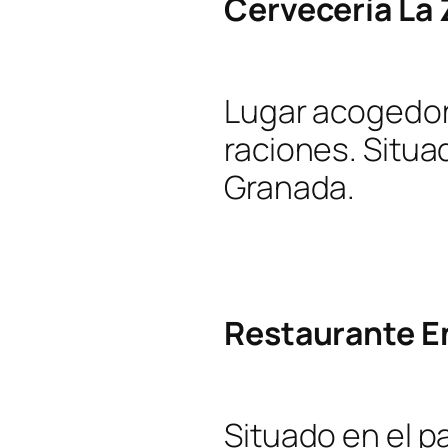
Cervecería La 
Lugar acogedor
raciones. Situa
Granada.
Restaurante E
Situado en el p